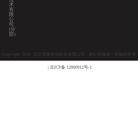
术
有
限
公
司
(分
部)
Copyright 2022 北京雷铭智信科技有限公司 本公司保留一切版权所有
|
京ICP备 12000912号-1