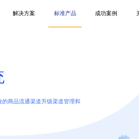
解决方案
标准产品
成功案例
CMS系统解决方案
教育系统解
雷铭B2B2C电商系统
公司简介
北京雷铭智信科技有限公司
电商交易/营销工具/分销系统/购物圈
案
融媒体内容解决方案
在线直播视
数据化贯通上下游实现资源有效整合
资源汇聚、存储、编辑、检索及应用的一站式服务
雷铭CMS信息系统
公司资质
统
北京雷铭智信科技有限公司
JAVA领域站群管理全媒体发布平台
案
自媒体移动解决方案
高并发考试
裂变式分销及推广自定义分红规则
实现跨终端、跨渠道的智慧全域营销
雷铭题库考试系统
联系我们
业的商品流通渠道升级渠道管理和
在线考试/作业管理/题库管理/直播
北京/天津/广州/湖南 四个子公司
慕课培训解
全渠道，多终端，支持供应链，打通线上线下，分销裂变，代理机制，丰富促销，等各种功能，集成人工智能和区块链技术，全开源，可定制。
雷铭B2B采购系统
打造满足直销、分销、经销不同模…