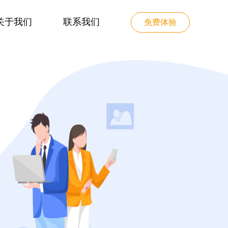
关于我们
联系我们
免费体验
决方案
雷铭B2B采购系统解决方案
发展历程
2011年公司成立，长达八年的科技长跑
频互动解决方案
多级经销管理解决方案
专业的直播、点播一站式解决方案
企业与经销商之间端到端的供…
公司新闻
北京雷铭智信科技有限公司
系统解决方案
多用户商城解决方案
信息录入与审核，试题录入，题库的生成，考生答卷，计算机自动阅卷与人工阅卷，分数查询
聚合上下游资源，构建电商生…
人才招聘
产品经理/Java工程师/UI设计师/前端
决方案
工业品电商解决方案
是基于宽带互联网和移动互谅网的分布式流媒体服务系统
市场营销与产品销售结合，提…