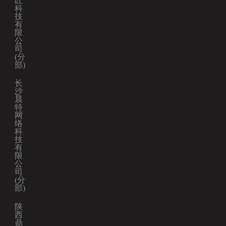
匠
科
技
有
限
公
司
(分
部)
长
沙
晨
特
网
络
科
技
有
限
公
司
(分
部)
陕
西
鼎