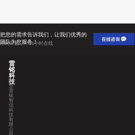
把您的需求告诉我们，让我们优秀的
团队为您服务！
即问即答，7*24小时在线
雷
铭
科
技
北
京
雷
铭
智
信
科
技
有
限
公
司