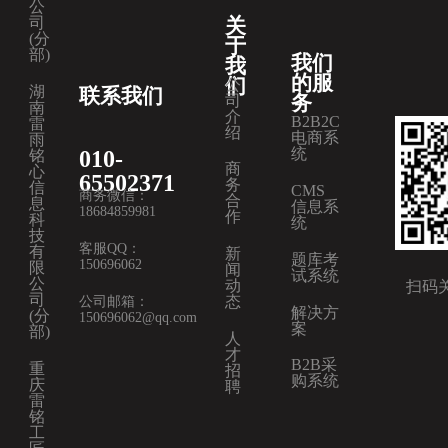
公
关
司
(分
于
部)
我们
我
的服
们
公
湖
联系我们
务
司
南
介
B2B2C
雷
绍
电商系
雨
统
010-
铭
商
心
65502371
务
信
CMS
商务微信：
合
息
信息系
18684859981
作
科
统
技
客服QQ：
有
新
题库考
150696062
限
闻
试系统
公
动
扫码
司
公司邮箱：
态
解决方
(分
150696062@qq.com
案
部)
人
才
B2B采
重
招
购系统
庆
聘
雷
铭
工