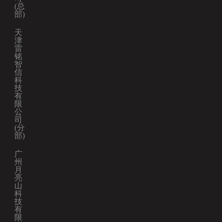
(总
部)
天
津
雷
铭
智
信
科
技
有
限
公
司
(分
部)
广
州
月
亮
山
科
技
有
限