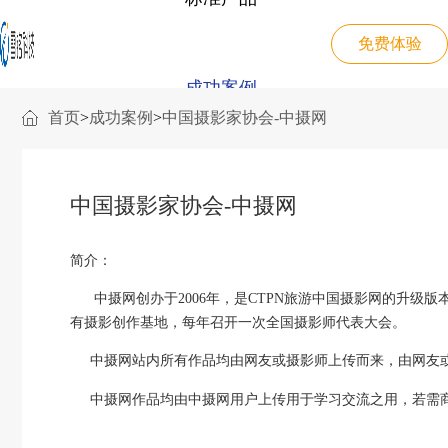
免费体验
成功案例
首页
>
成功案例
>
中国摄影家协会-中摄网
电商系统解决方案
雷铭B2B2C电商系统
电商交易/营销工具/分销系统/购物圈
关于我们
集团物资采购解决方案
药品线上批发解决方案
中国摄影家协会-中摄网
一站式服务，满足多种办公采购审批流程
数据化贯通上下游实现资源有效整合
雷铭CMS信息系统
JAVA领域站群管理全媒体发布平台
简介：
联系我们
企业福利购解决方案
三级分销零售解决方案
中摄网创办于2006年，是CTPN旅游中国摄影网的升级版
开发、供应、运营、配送、售后一站式服务
裂变式分销及推广自定义分红规则
雷铭题库考试系统
有摄影创作基地，每年召开一次全国摄影师代表大会。
在线考试/作业管理/题库管理/直播
中摄网站内所有作品均由网友或摄影师上传而来，由网友或
新零售解决方案
跨境电商解决方案
智慧零售：场景化 数字化 社交化 智能化
全渠道，多终端，支持供应链，打通线上线下，分销裂变，代理机制，丰富促销，等各种功能，集成人工智能和区块链技术，全开源，可定制。
中摄网作品均由中摄网用户上传用于学习交流之用，若需商
雷铭B2B采购系统
打造满足直销、分销、经销不同模…