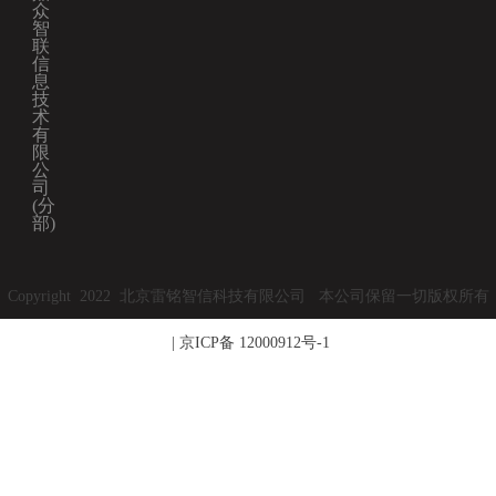
众
智
联
信
息
技
术
有
限
公
司
(分
部)
Copyright 2022 北京雷铭智信科技有限公司 本公司保留一切版权所有
|
京ICP备 12000912号-1