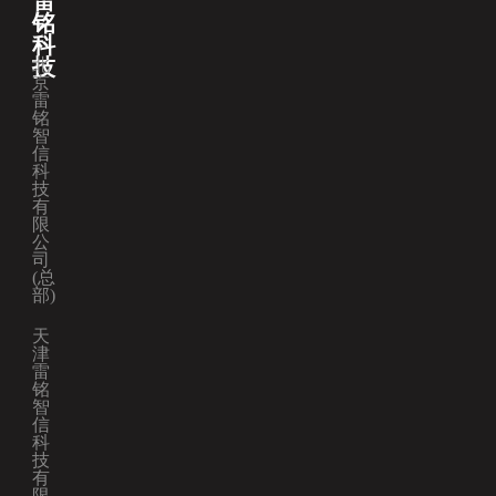
雷
铭
科
技
北
京
雷
铭
智
信
科
技
有
限
公
司
(总
部)
天
津
雷
铭
智
信
科
技
有
限