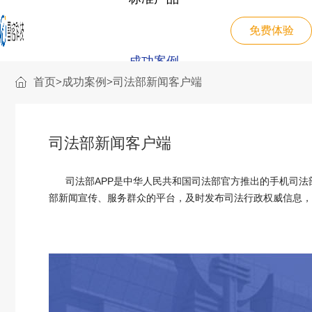
免费体验
成功案例
首页
>
成功案例
>
司法部新闻客户端
电商系统解决方案
雷铭B2B2C电商系统
电商交易/营销工具/分销系统/购物圈
关于我们
集团物资采购解决方案
药品线上批发解决方案
司法部新闻客户端
一站式服务，满足多种办公采购审批流程
数据化贯通上下游实现资源有效整合
雷铭CMS信息系统
JAVA领域站群管理全媒体发布平台
司法部APP
是中华人民共和国司法部官方推出的手机司法
联系我们
企业福利购解决方案
三级分销零售解决方案
部新闻宣传、服务群众的平台，及时发布司法行政权威信息
开发、供应、运营、配送、售后一站式服务
裂变式分销及推广自定义分红规则
雷铭题库考试系统
在线考试/作业管理/题库管理/直播
新零售解决方案
跨境电商解决方案
智慧零售：场景化 数字化 社交化 智能化
全渠道，多终端，支持供应链，打通线上线下，分销裂变，代理机制，丰富促销，等各种功能，集成人工智能和区块链技术，全开源，可定制。
雷铭B2B采购系统
打造满足直销、分销、经销不同模…