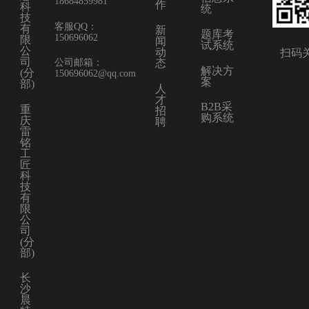
18684859981
作
科
统
技
客服QQ：
有
新
题库考
150696062
限
闻
试系统
公
动
扫码
司
公司邮箱：
态
解决方
(分
150696062@qq.com
案
部)
人
才
B2B采
重
招
购系统
庆
聘
雷
铭
工
匠
科
技
有
限
公
司
(分
部)
长
沙
晨