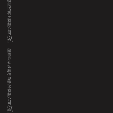
特
网
络
科
技
有
限
公
司
(分
部)
陕
西
鼎
众
智
联
信
息
技
术
有
限
公
司
(分
部)