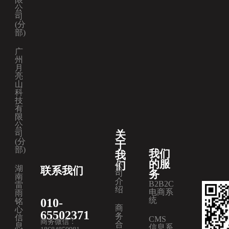
公
司
(分
部)
广
州
月
亮
山
科
技
有
限
公
关
司
(分
于
部)
我们
我
的服
们
公
湖
联系我们
务
司
南
介
B2B2C
雷
绍
电商系
雨
统
010-
铭
商
心
65502371
务
信
CMS
商务微信：
合
息
信息系